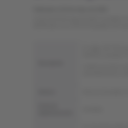
Publicado el 28 de mayo de 2026
A partir del 28 de mayo de 2026, los pasajeros e
identificados con el SSR YPTA (pasajero joven que
El código SSR YPTA (pas
identificar a pasajeros
Descripción:
Cuando una reserva cue
automáticamente el có
Alcance:
Reservas de pasajeros 
Fecha de
Inmediata.
Implementación:
En esta primera etapa 