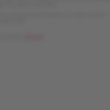
gos YPTA y TEEN en vuelos LATAM.
 12 y 17 años que viajen acompañados por un adulto continuarán
 código SR TEEN.
s Especiales |
.
Adolescentes