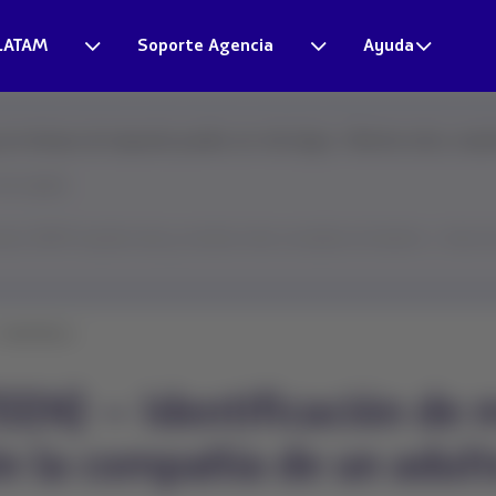
LATAM
Soporte Agencia
Ayuda
s tiempos de respuesta pueden ser más largos. Mientras tanto, resuel
más rápido.
tual LATAM resuelve esta y muchas otras consultas al instante → Haz clic 
entificaci...
N) – Identificación de m
in la compañía de un adul