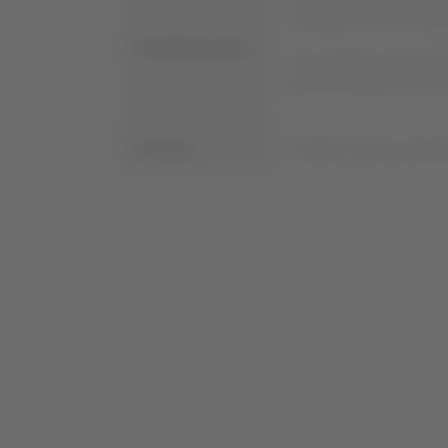
marcados con los códi
Consideraciones:
Los pasajeros de entre
identificándose con el
Sección:
Pasajeros y Necesidade