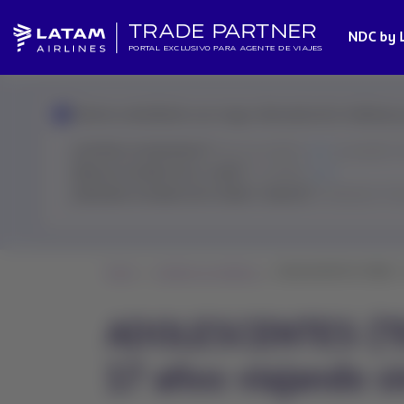
TRADE PARTNER
NDC by 
PORTAL EXCLUSIVO PARA AGENTE DE VIAJES
Estamos atendiendo una mayor demanda de lo habitual y lo
¿Cambios involuntarios?
Revisa la política
aquí
y resuelve 
¿Buscas el estado de un vuelo?
Consúltalo
aquí
¿Necesitas el estado de tu ticket o reserva?
El Asistente Vir
Home
Cambios en políticas
ADOLESCENTES (TEEN) – Id
ADOLESCENTES (TEE
17 años viajando s