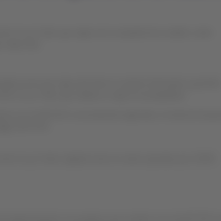
ntre 12 y 17 años que viajan sin la compañía de un adulto, serán
 viaja solo).
ajero joven que viaja solo) tiene un carácter informativo y permite
 entre 12 y 17 años que realizan su viaje sin acompañante.
nta con el SSR DOCS correctamente ingresado, el sistema incorpo
digo SSR YPTA.
entre 12 y 17 años viajando solos en vuelos operados por LATAM.
de implementación, los pasajeros que cumplan con el perfil YPTA s