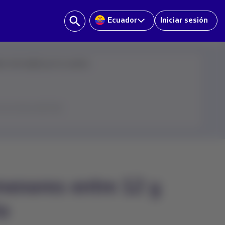
Ecuador
Iniciar sesión
ve más rápido por tu cuenta:
en el ícono del chat
enores entre 12 y
to