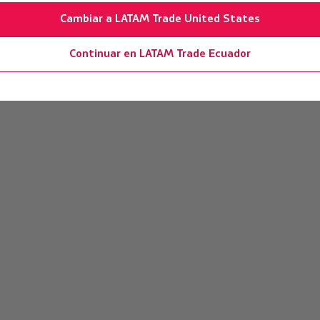
Cambiar a LATAM Trade United States
Continuar en LATAM Trade Ecuador