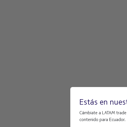
Estás en nuest
Cámbiate a LATAM trade Un
contenido para Ecuador.