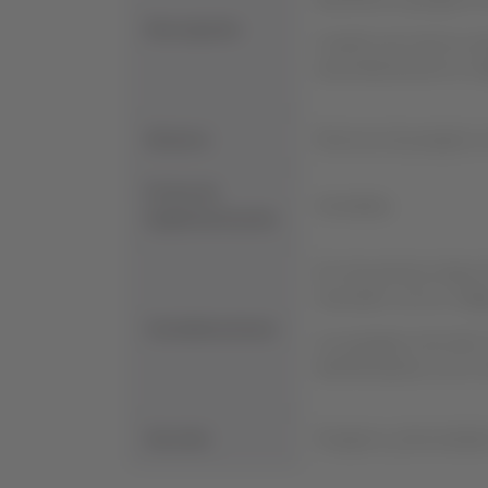
identificar a pasajeros
Descripción:
Cuando una reserva cue
automáticamente el có
Alcance:
Reservas de pasajeros 
Fecha de
Inmediata.
Implementación:
En esta primera etapa 
marcados con los códi
Consideraciones:
Los pasajeros de entre
identificándose con el
Sección:
Pasajeros y Necesidade