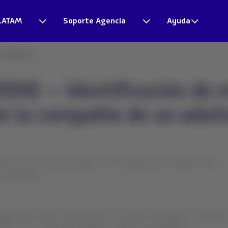
LATAM
Soporte Agencia
Ayuda
entificaci...
N) – Identificación de m
in la compañía de un adul
ntre 12 y 17 años que viajan sin la compañía de un adulto, serán
 viaja solo).
ajero joven que viaja solo) tiene un carácter informativo y permite