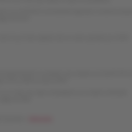
 entre 12 y 17 años que realizan su viaje sin acompañante.
nta con el SSR DOCS correctamente ingresado, el sistema incorpo
digo SSR YPTA.
entre 12 y 17 años viajando solos en vuelos operados por LATAM.
de implementación, los pasajeros que cumplan con el perfil YPTA s
gos YPTA y TEEN en vuelos LATAM.
 12 y 17 años que viajen acompañados por un adulto continuarán
 código SR TEEN.
s Especiales |
.
Adolescentes