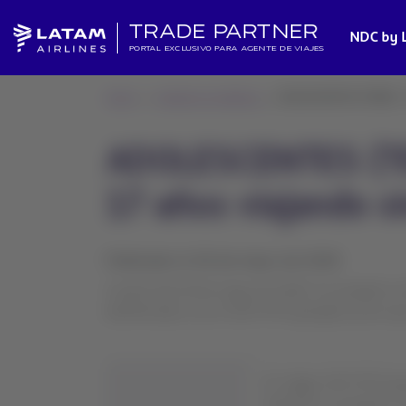
TRADE PARTNER
NDC by 
PORTAL EXCLUSIVO PARA AGENTE DE VIAJES
Home
Cambios en políticas
ADOLESCENTES (TEEN) – Id
ADOLESCENTES (TEE
17 años viajando s
Publicado el 28 de mayo de 2026
A partir del 28 de mayo de 2026, los pasajeros e
identificados con el SSR YPTA (pasajero joven que
El código SSR YPTA (pas