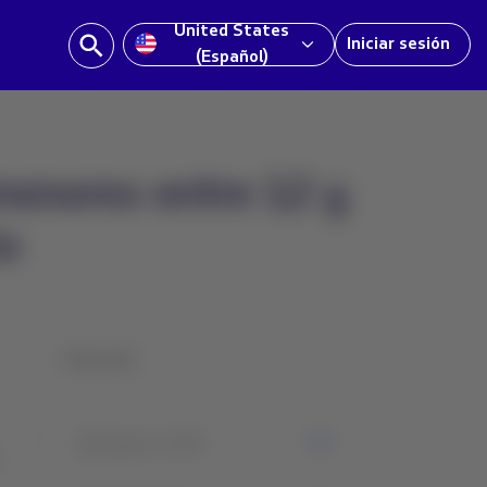
United States
Iniciar sesión
(Español)
enores entre 12 y
to
Historial
0
Agosto 2026