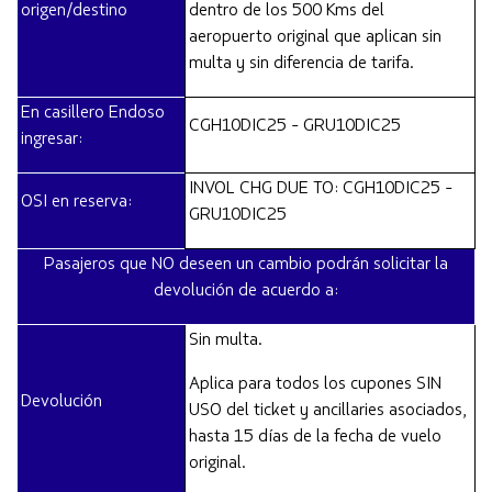
origen/destino
dentro de los 500 Kms del
aeropuerto original que aplican sin
multa y sin diferencia de tarifa.
En casillero Endoso
CGH10DIC25 - GRU10DIC25
ingresar:
INVOL CHG DUE TO: CGH10DIC25 -
OSI en reserva:
GRU10DIC25
Pasajeros que NO deseen un cambio podrán solicitar la
devolución de acuerdo a:
Sin multa.
Aplica para todos los cupones SIN
Devolución
USO del ticket y ancillaries asociados,
hasta 15 días de la fecha de vuelo
original.