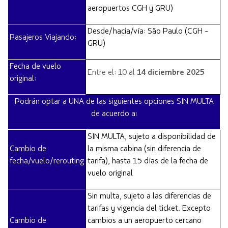
aeropuertos CGH y GRU)
Desde/hacia/vía: São Paulo (CGH -
Pasajeros Viajando:
GRU)
Fecha de vuelo
Entre el: 10 al
14 diciembre 2025
original:
Podrán optar a UNA de las siguientes opciones SIN MULTA
de acuerdo a:
SIN MULTA, sujeto a disponibilidad de
Cambio de
la misma cabina (sin diferencia de
fecha/vuelo/rerouting
tarifa), hasta 15 días de la fecha de
vuelo original
Sin multa, sujeto a las diferencias de
tarifas y vigencia del ticket. Excepto
Cambio de
cambios a un aeropuerto cercano