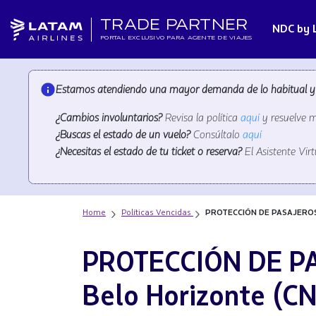
TRADE PARTNER
NDC by 
PORTAL EXCLUSIVO PARA AGENTE DE VIAJES
Estamos atendiendo una mayor demanda de lo habitual y lo
¿Cambios involuntarios?
Revisa la política
aquí
y resuelve 
¿Buscas el estado de un vuelo?
Consúltalo
aquí
¿Necesitas el estado de tu ticket o reserva?
El Asistente Vir
Home
Políticas Vencidas
PROTECCIÓN DE PASAJEROS -
PROTECCIÓN DE PAS
Belo Horizonte (CN