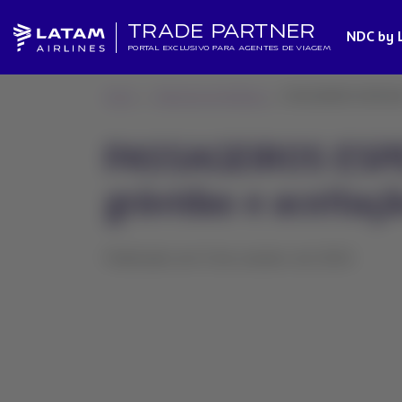
TRADE PARTNER
NDC by 
PORTAL EXCLUSIVO PARA AGENTES DE VIAGEM
Home
Alterações de Políticas
PASSAGEIROS ESPECIAIS 
PASSAGEIROS ESPEC
grávidas e aceitaç
Publicado em 9 de outubro de 2024