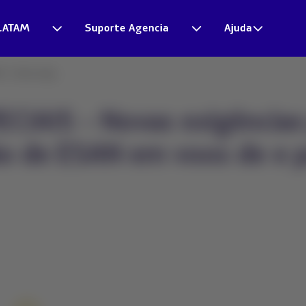
LATAM
Suporte Agencia
Ajuda
- Novas exig...
IAIS - Novas exigências 
ão de ESAN em voos de e p