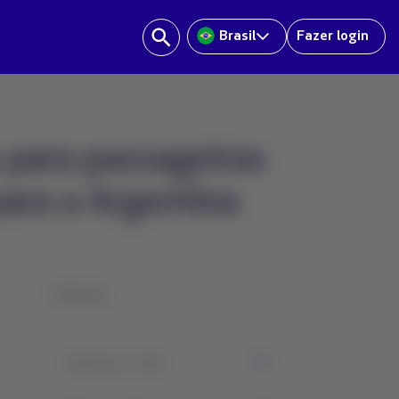
Brasil
Fazer login
para passageiras
ara a Argentina
Historia
0
Agosto 2026