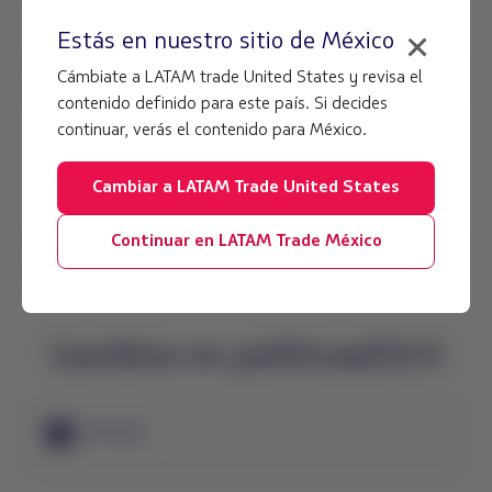
Estás en nuestro sitio de
México
Febrero
Cámbiate a LATAM trade United States y revisa el
1
contenido definido para este país. Si decides
continuar, verás el contenido para México.
Cambios en políticas
2024
Cambiar a LATAM Trade United States
Continuar en LATAM Trade México
Julio
1
Cambios en políticas
2023
Octubre
1