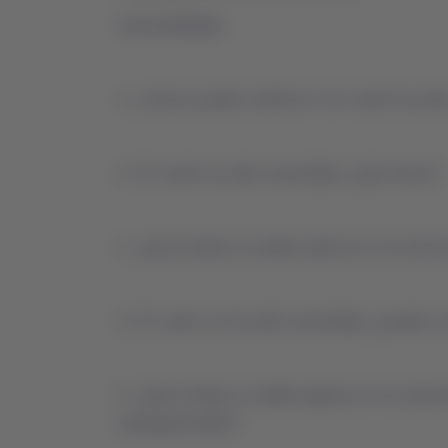
Generalidades
1. ¿Cómo puedo verificar si el vuelo ha si
2. El vuelo ha sido cancelado. ¿Qué hacer?
3. ¿Qué endoso se debe aplicar en la reem
4. El vuelo no ha sido cancelado, ¿puedo c
5. ¿Qué endoso se debe aplicar en la reemi
reprogramados?