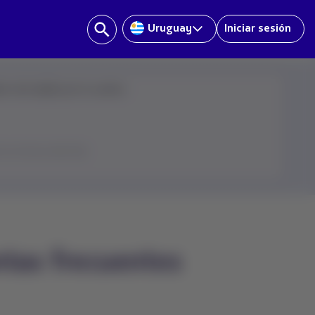
Uruguay
Iniciar sesión
ve más rápido por tu cuenta:
en el ícono del chat
ntas frecuentes