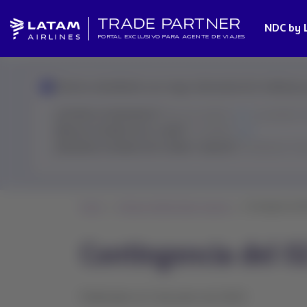
TRADE PARTNER
NDC by 
PORTAL EXCLUSIVO PARA AGENTE DE VIAJES
Estamos atendiendo una mayor demanda de lo habitual y lo
¿Cambios involuntarios?
Revisa la política
aquí
y resuelve 
¿Buscas el estado de un vuelo?
Consúltalo
aquí
¿Necesitas el estado de tu ticket o reserva?
El Asistente Vir
Home
Noticias Global Sales Support
Contingencia del 
Contingencia del 0
Publicado el 3 de junio de 2024