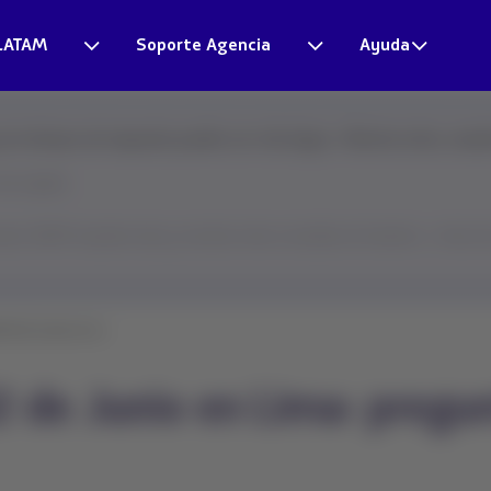
LATAM
Soporte Agencia
Ayuda
s tiempos de respuesta pueden ser más largos. Mientras tanto, resuel
más rápido.
tual LATAM resuelve esta y muchas otras consultas al instante → Haz clic 
02 de Junio en Li...
2 de Junio en Lima: pregu