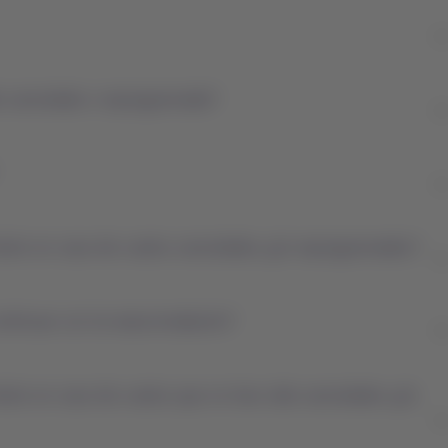
do cancelado o reprogramado?
isión en caso de vuelos cancelados y/o reprogramados?
ontinuar con la reacomodación?
sión en caso de vuelos que no han sido cancelados y/o