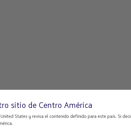
ro sitio de
Centro América
ited States y revisa el contenido definido para este país. Si decid
mérica.