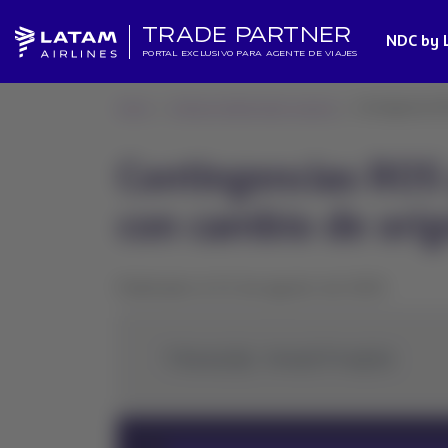
TRADE PARTNER
NDC by 
PORTAL EXCLUSIVO PARA AGENTE DE VIAJES
Home
Noticias Global Sales Support
Contingencias RO
Contingencias ROS 
con cambio de ori
Publicado el 22 de agosto de 2025