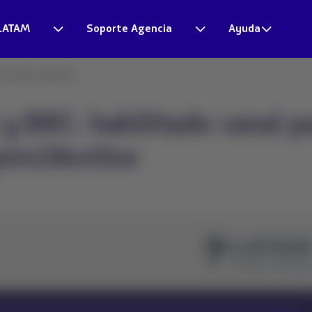
LATAM
Soporte Agencia
Ayuda
S y BRC: habilitad...
y BRC: habilitado canal 
gem/destino