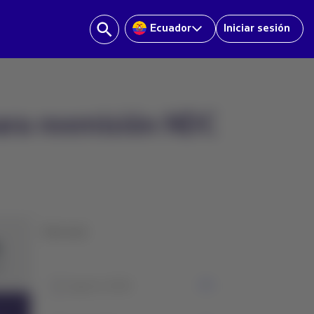
Ecuador
Iniciar sesión
para reemisión NDC
Historial
1
Agosto 2026