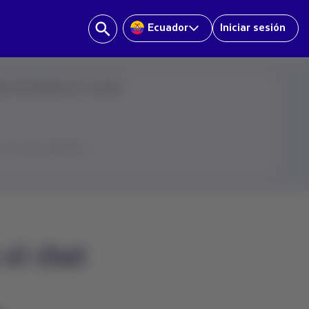
Ecuador
Iniciar sesión
ve más rápido por tu cuenta:
en el ícono del chat
 el chat