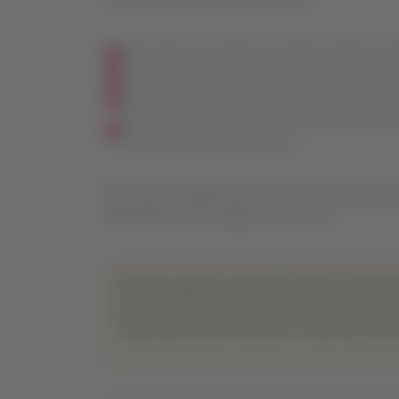
Consultar el estado de tickets, PNR u ó
1
Revisar condiciones para cambios involu
2
Acceder fácilmente a las condiciones tari
3
Próximamente podrás consultar y solicit
4
ruedas y comida especial.
El acceso se implementará de manera gradual, par
disponible, pronto llegará a tu cuenta.
Nuestra agente virtual fue diseñada para 
perder el toque humano: cuando sea necesa
disponibles para brindarte la asistencia qu