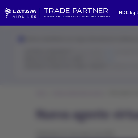
TRADE PARTNER
NDC by 
PORTAL EXCLUSIVO PARA AGENTE DE VIAJES
Estamos atendiendo una mayor demanda de lo habitual y lo
¿Cambios involuntarios?
Revisa la política
aquí
y resuelve 
¿Buscas el estado de un vuelo?
Consúltalo
aquí
¿Necesitas el estado de tu ticket o reserva?
El Asistente Vir
Home
Noticias Global Sales Support
Nueva agente vir
Nueva agente virtu
Publicado el 2 de marzo de 2026