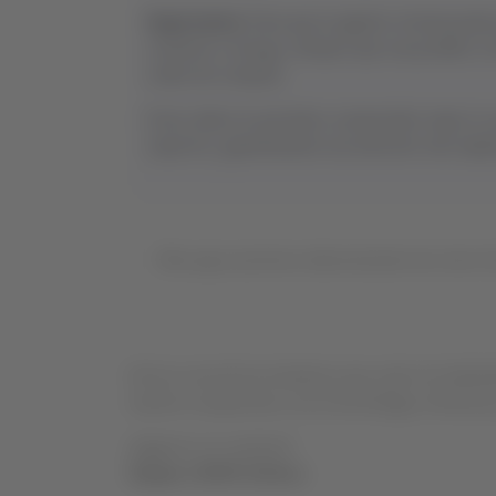
Importante:
Para que la agente virtual pueda 
contacto e incluye, siempre que sea posible, la
orden de compra).
Estos datos le permiten comprender mejor tu r
expertos, garantizando una atención más rápida
Mira aquí una breve demostración de cómo fun
Esta es una de las iniciativas que, junto al redi
nuestro compromiso con la tecnología, eficiencia 
¡Sigamos en contacto!
Equipo LATAM Airlines