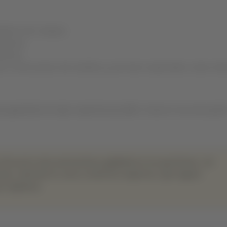
rdenes de compra.
ntarios.
farias.
ar correcciones de nombre y servicios especiales como sill
a garantizar la mejor experiencia posible. Si aún no ves esta opció
ofrecerte más autonomía y agilidad en tus gestiones, sin
rio, derivará tu caso a nuestros expertos, que siguen
e requieras.