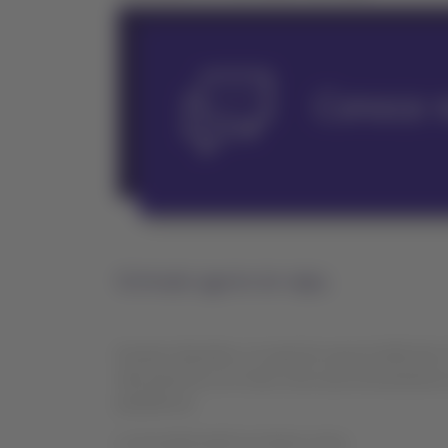
Estimado agente de viajes,
Durante diciembre, el canal de soporte B2B del L
directamente en el chat. Esta nueva herramienta te
plataforma.
La IA podrá asistir en tareas como: