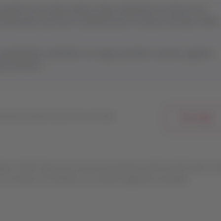
asistirte de la mejor manera, indica claramente el motivo de tu
 información clave de tu solicitud (como el número de ticket, PNR u
equerimiento y derivarlo con mayor precisión a nuestros agentes
 y eficiente.
ciona nuestra nueva IA en el chat.
Ver video
señado LATAM Trade y las nuevas herramientas del Portal Privado, re
y cercanía en la relación con nuestras agencias asociadas.