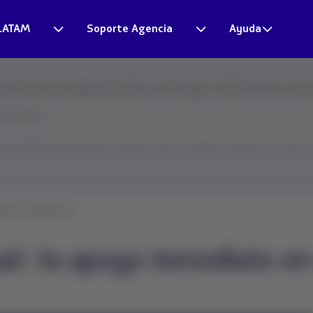
LATAM
Soporte Agencia
Ayuda
s tiempos de respuesta pueden ser más largos. Mientras tanto, resuel
más rápido.
tual LATAM resuelve esta y muchas otras consultas al instante → Haz clic 
tual: tu apoyo inm...
al: tu apoyo inmediato en