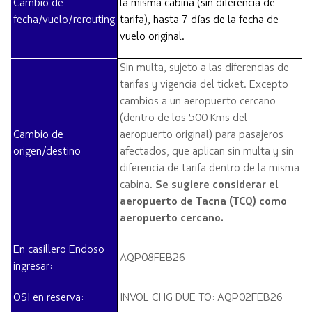
Cambio de
la misma cabina (sin diferencia de
fecha/vuelo/
rerouting
tarifa), hasta 7 días de la fecha de
vuelo original.
Sin multa, sujeto a las diferencias de
tarifas y vigencia del
ticket
. Excepto
cambios a un aeropuerto cercano
(dentro de los 500
Kms
del
Cambio de
aeropuerto original) para pasajeros
origen/destino
afectados, que aplican sin multa y sin
diferencia de tarifa dentro de la misma
cabina.
Se sugiere considerar el
aeropuerto de Tacna (TCQ) como
aeropuerto cercano.
En casillero Endoso
AQP08FEB26
ingresar:
OSI en reserva:
INVOL CHG DUE TO: AQP02FEB26