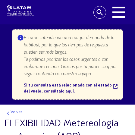
TRADE PARTNER
PORTAL EXCLUSIVO PARA AGENTE DE VIAJES
Estamos atendiendo una mayor demanda de lo
habitual, por lo que los tiempos de respuesta
pueden ser más largos.
Te pedimos priorizar los casos urgentes o con
embarque cercano. Gracias por tu paciencia y por
seguir contando con nuestro equipo.
Si tu consulta está relacionada con el estado
del vuelo, consúltalo aquí.
Volver
FLEXIBILIDAD Metereología