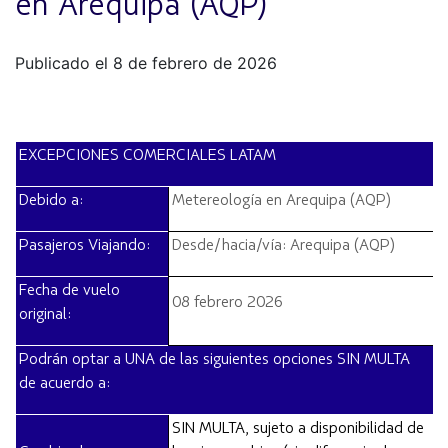
en Arequipa (AQP)
Publicado el 8 de febrero de 2026
EXCEPCIONES COMERCIALES LATAM
Debido a:
Metereología en Arequipa (AQP)
Pasajeros Viajando:
Desde/hacia/vía: Arequipa (AQP)
Fecha de vuelo
08 febrero 2026
original:
Podrán optar a UNA de las siguientes opciones SIN MULTA
de acuerdo a
:
SIN MULTA, sujeto a disponibilidad de