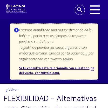
TRADE PARTNER
PORTAL EXCLUSIVO PARA AGENTE DE VIAJES
Estamos atendiendo una mayor demanda de lo
habitual, por lo que los tiempos de respuesta
pueden ser más largos.
Te pedimos priorizar los casos urgentes o con
embarque cercano. Gracias por tu paciencia y por
seguir contando con nuestro equipo.
Si tu consulta está relacionada con el estado
del vuelo, consúltalo aquí.
Volver
FLEXIBILIDAD - Alternativas