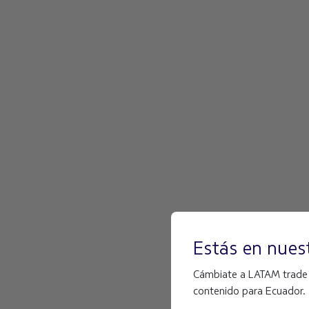
Estás en nuest
Cámbiate a LATAM trade Un
contenido para Ecuador.